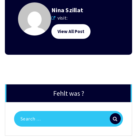
Nina Szillat
visit:
View All Post
Fehlt was ?
Search
for: