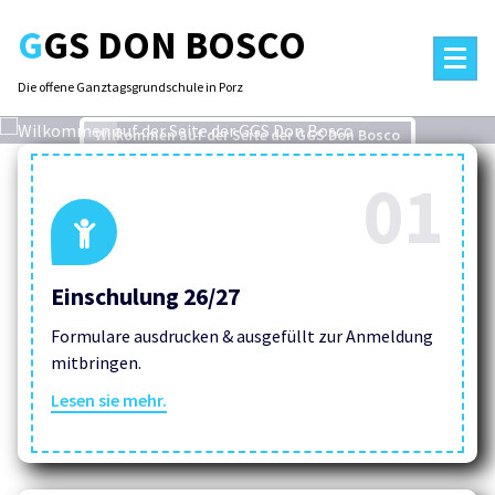
Skip
GGS DON BOSCO
to
content
Die offene Ganztagsgrundschule in Porz
Wilkommen auf der Seite der GGS Don Bosco
01
Sport, Vielfalt und Lernen
Einschulung 26/27
Formulare ausdrucken & ausgefüllt zur Anmeldung
mitbringen.
Lesen sie mehr.