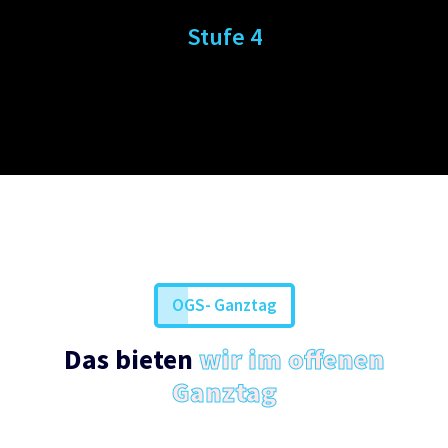
Stufe 4
OGS- Ganztag
Das bieten
wir im offenen
Ganztag