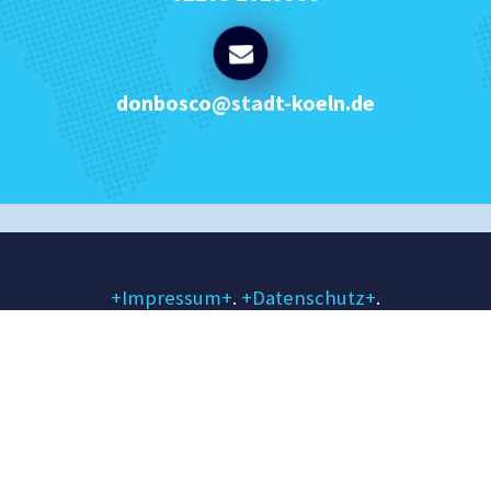
donbosco@stadt-koeln.de
+Impressum+
.
+Datenschutz+
.