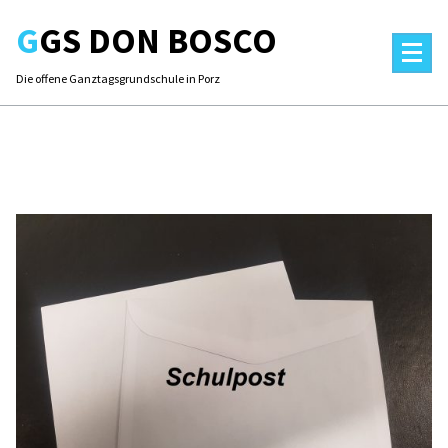
Skip
GGS DON BOSCO
to
content
Die offene Ganztagsgrundschule in Porz