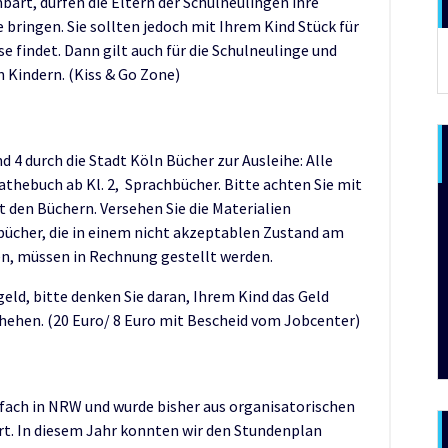
art, dürfen die Eltern der Schulneulingen ihre
 bringen. Sie sollten jedoch mit Ihrem Kind Stück für
A
se findet. Dann gilt auch für die Schulneulinge und
 Kindern. (Kiss & Go Zone)
 4 durch die Stadt Köln Bücher zur Ausleihe: Alle
Mathebuch ab Kl. 2, Sprachbücher. Bitte achten Sie mit
den Büchern. Versehen Sie die Materialien
hbücher, die in einem nicht akzeptablen Zustand am
n, müssen in Rechnung gestellt werden.
eld, bitte denken Sie daran, Ihrem Kind das Geld
hehen. (20 Euro/ 8 Euro mit Bescheid vom Jobcenter)
ehrfach in NRW und wurde bisher aus organisatorischen
t. In diesem Jahr konnten wir den Stundenplan