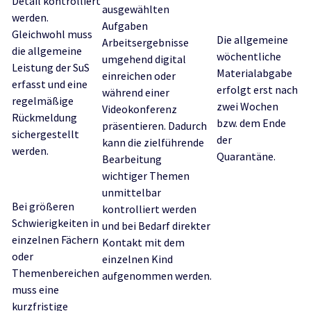
Detail kontrolliert
ausgewählten
werden.
Aufgaben
Gleichwohl muss
Die allgemeine
Arbeitsergebnisse
die allgemeine
wöchentliche
umgehend digital
Leistung der SuS
Materialabgabe
einreichen oder
erfasst und eine
erfolgt erst nach
während einer
regelmäßige
zwei Wochen
Videokonferenz
Rückmeldung
bzw. dem Ende
präsentieren. Dadurch
sichergestellt
der
kann die zielführende
werden.
Quarantäne.
Bearbeitung
wichtiger Themen
unmittelbar
Bei größeren
kontrolliert werden
Schwierigkeiten in
und bei Bedarf direkter
einzelnen Fächern
Kontakt mit dem
oder
einzelnen Kind
Themenbereichen
aufgenommen werden.
muss eine
kurzfristige