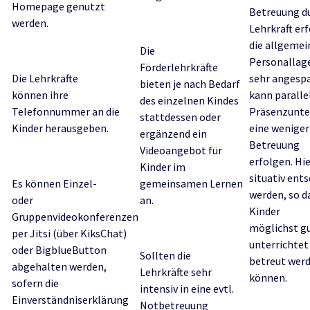
Homepage genutzt
Betreuung du
werden.
Lehrkraft erf
die allgemei
Die
Personallag
Förderlehrkräfte
Die Lehrkräfte
sehr angesp
bieten je nach Bedarf
können ihre
kann paralle
des einzelnen Kindes
Telefonnummer an die
Präsenzunter
stattdessen oder
Kinder herausgeben.
eine weniger
ergänzend ein
Betreuung
Videoangebot für
erfolgen. Hi
Kinder im
situativ ent
Es können Einzel-
gemeinsamen Lernen
werden, so da
oder
an.
Kinder
Gruppenvideokonferenzen
möglichst g
per Jitsi (über KiksChat)
unterrichtet
oder BigblueButton
Sollten die
betreut wer
abgehalten werden,
Lehrkräfte sehr
können.
sofern die
intensiv in eine evtl.
Einverständniserklärung
Notbetreuung