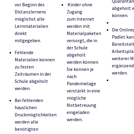
Quarantän
vor Beginn des
Kinder ohne
abgeholt 
Distanzlernens
Zugang
können.
möglichst alle
zum Internet
Lernmaterialien
werden mit
Die Onlin
direkt
Materialpaketen
Padlet kan
mitgegeben.
versorgt, die in
Bereitstel
der Schule
Arbeitsplä
Fehlende
abgeholt
weiterer M
Materialien können
werden können.
ergänzend
zu festen
Sie können je
werden.
Zeiträumen in der
nach
Schule abgeholt
Pandemielage
werden.
verstärkt in eine
mögliche
Bei fehlenden
Notbetreuung
häuslichen
eingeladen
Druckmöglichkeiten
werden.
werden alle
benötigten