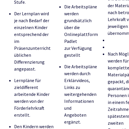
Stufe.
der Materia
Die Arbeitspläne
nach betro
Der Lernplan wird
werden
Lehrkraft 
je nach Bedarf der
grundsätzlich
jeweiligen
einzelnen Kinder
über die
übernomm
entsprechend der
Onlineplattform
im
Padlet
Präsenzunterricht
zur Verfügung
Nach Mögl
üblichen
gestellt
werden für
Differenzierung
Die Arbeitspläne
komplett
angepasst.
werden durch
Materialp
Lernpläne für
Erklärvideos,
gepackt, d
zieldifferent
Links zu
quarantän
arbeitende Kinder
weitergehenden
Personen i
werden von der
Informationen
in einem f
Förderlehrkraft
und
Zeitrahme
erstellt.
Angeboten
spätesten
ergänzt.
zweiten
Den Kindern werden