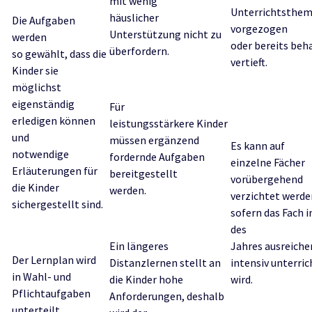
mit wenig
Unterrichtsthe
häuslicher
Die Aufgaben
vorgezogen
Unterstützung nicht zu
werden
oder bereits beh
überfordern.
so gewählt, dass die
vertieft.
Kinder sie
möglichst
eigenständig
Für
erledigen können
leistungsstärkere Kinder
und
müssen ergänzend
Es kann auf
notwendige
fordernde Aufgaben
einzelne Fächer
Erläuterungen für
bereitgestellt
vorübergehend
die Kinder
werden.
verzichtet werde
sichergestellt sind.
sofern das Fach 
des
Ein längeres
Jahres ausreiche
Der Lernplan wird
Distanzlernen stellt an
intensiv unterric
in Wahl- und
die Kinder hohe
wird.
Pflichtaufgaben
Anforderungen, deshalb
unterteilt.