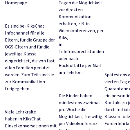
Homepage.
Tagen die Möglichkeit
zur direkten
Kommunikation
erhalten, z.B. in
Es sind bei KiksChat
Videokonferenzen, per
Infochannel für alle
Kiks,
Eltern, für die Gruppe der
in
OGS-Eltern und für die
Telefonsprechstunden
jeweilige Klasse
oder nach
eingerichtet, die von fast
Rückrufbitte per Mail
allen Familien genutzt
am Telefon.
werden. Zum Teil sind sie
Spätestens 
zur Kommunikation
vierten Tag 
freigegeben.
Quarantäne 
Die Kinder haben
ein persönli
mindestens zweimal
Kontakt zu 
pro Woche die
durch Initiat
Viele Lehrkräfte
Möglichkeit, freiwillig
Klassen- ode
haben in KiksChat
per Videokonferenz
Förderlehrkr
Einzelkonversationen mit