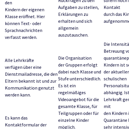
Rückfragen zu den
sofern noch 
den
Aufgaben zu stellen,
Kontakt
Kindern der eigenen
Erklärungen zu
durch das Ki
Klasse eröffnet. Hier
erhalten und sich
aufgenomme
können Text- oder
allgemein
Sprachnachrichten
auszutauschen.
verfasst werden.
Die Intensitä
Betreuung v
Die Organisation
quarantänep
Alle Lehrkräfte
der Gruppen erfolgt
Kindern ist 
verfügen über eine
dabei nach Klasse und
der aktuelle
Dienstmailadresse, die den
Stufe unterschiedlich.
schulischen
Eltern bekannt ist und zur
Es ist ein
Personalsit
Kommunikation genutzt
regelmäßiges
abhängig. Ist
werden kann.
Videoangebot für die
Lehrkraft g
gesamte Klasse, für
mit
Teilgruppen oder für
den Kindern 
Es kann das
einzelne Kinder
Quarantäne 
Kontaktformular der
möglich.
sehr intensi