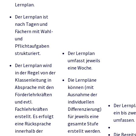
Lernplan.
Der Lernplan ist
nach Tagen und
Fächern mit Wahl-
und
Pflichtaufgaben
strukturiert.
Der Lernplan
umfasst jeweils
Der Lernplan wird
eine Woche.
in der Regel von der
Klassenleitung in
Die Lernpläne
Absprache mit den
können (mit
Förderlehrkräften
Ausnahme der
und evtl.
individuellen
Der Lernp
Fachlehrkräften
Differenzierung)
ein bis zw
erstellt. Es erfolgt
für jeweils eine
umfassen.
eine Rücksprache
gesamte Stufe
innerhalb der
erstellt werden.
Die Bereit