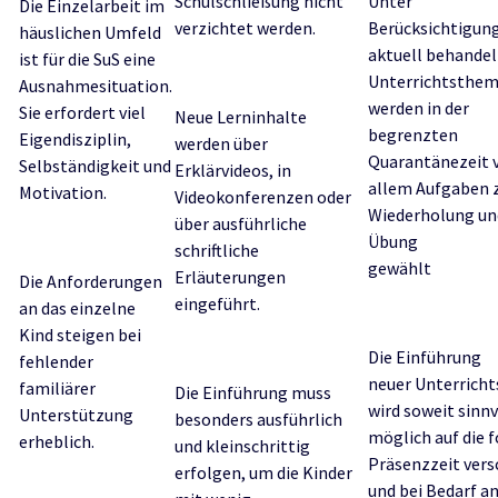
Schulschließung nicht
Unter
Die Einzelarbeit im
verzichtet werden.
Berücksichtigung
häuslichen Umfeld
aktuell behande
ist für die SuS eine
Unterrichtsthe
Ausnahmesituation.
werden in der
Sie erfordert viel
Neue Lerninhalte
begrenzten
Eigendisziplin,
werden über
Quarantänezeit 
Selbständigkeit und
Erklärvideos, in
allem Aufgaben 
Motivation.
Videokonferenzen oder
Wiederholung un
über ausführliche
Übung
schriftliche
gewählt
Erläuterungen
Die Anforderungen
eingeführt.
an das einzelne
Kind steigen bei
Die Einführung
fehlender
neuer Unterricht
familiärer
Die Einführung muss
wird soweit sinnv
Unterstützung
besonders ausführlich
möglich auf die 
erheblich.
und kleinschrittig
Präsenzzeit ver
erfolgen, um die Kinder
und bei Bedarf a