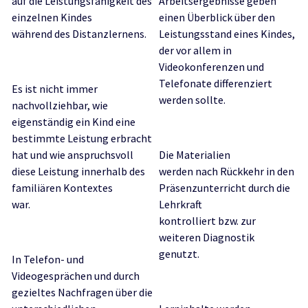
auf die Leistungsfähigkeit des
Arbeitsergebnisse geben
einzelnen Kindes
einen Überblick über den
während des Distanzlernens.
Leistungsstand eines Kindes,
der vor allem in
Videokonferenzen und
Telefonate differenziert
Es ist nicht immer
werden sollte.
nachvollziehbar, wie
eigenständig ein Kind eine
bestimmte Leistung erbracht
hat und wie anspruchsvoll
Die Materialien
diese Leistung innerhalb des
werden nach Rückkehr in den
familiären Kontextes
Präsenzunterricht durch die
war.
Lehrkraft
kontrolliert bzw. zur
weiteren Diagnostik
genutzt.
In Telefon- und
Videogesprächen und durch
gezieltes Nachfragen über die