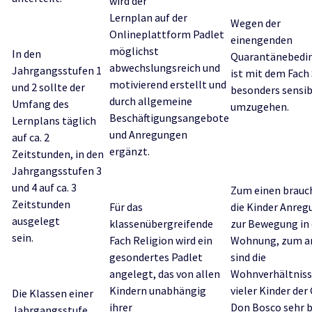
wird der
Lernplan auf der
Wegen der
Onlineplattform Padlet
einengenden
möglichst
In den
Quarantänebedi
abwechslungsreich und
Jahrgangsstufen 1
ist mit dem Fach
motivierend erstellt und
und 2 sollte der
besonders sensib
durch allgemeine
Umfang des
umzugehen.
Beschäftigungsangebote
Lernplans täglich
und Anregungen
auf ca. 2
ergänzt.
Zeitstunden, in den
Jahrgangsstufen 3
und 4 auf ca. 3
Zum einen brauc
Zeitstunden
Für das
die Kinder Anre
ausgelegt
klassenübergreifende
zur Bewegung in 
sein.
Fach Religion wird ein
Wohnung, zum a
gesondertes Padlet
sind die
angelegt, das von allen
Wohnverhältnis
Kindern unabhängig
vieler Kinder der
Die Klassen einer
ihrer
Don Bosco sehr 
Jahrgangsstufe