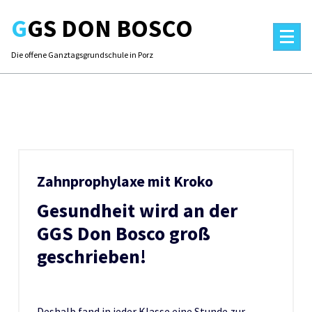
Skip
GGS DON BOSCO
to
content
Die offene Ganztagsgrundschule in Porz
Zahnprophylaxe mit Kroko
Gesundheit wird an der
GGS Don Bosco groß
geschrieben!
Deshalb fand in jeder Klasse eine Stunde zur