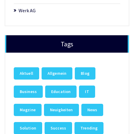
Werk AG
Tags
Aktuell
Allgemein
Blog
Business
Education
IT
Magzine
Neuigkeiten
News
Solution
Success
Trending