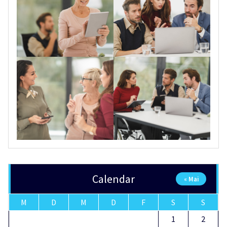
Calendar
« Mai
M
D
M
D
F
S
S
1
2