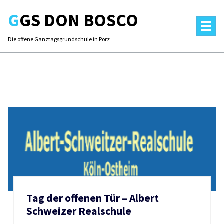
Skip
GGS DON BOSCO
to
content
Die offene Ganztagsgrundschule in Porz
Tag der offenen Tür – Albert
Schweizer Realschule