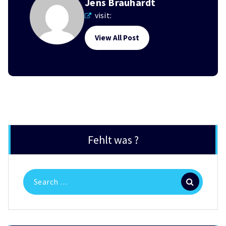
Jens Brauhardt
visit:
View All Post
Fehlt was ?
Search
for: