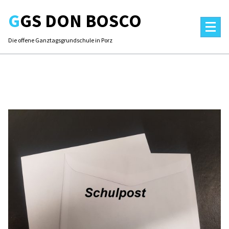
Skip
GGS DON BOSCO
to
content
Die offene Ganztagsgrundschule in Porz