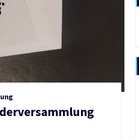
zung
iederversammlung