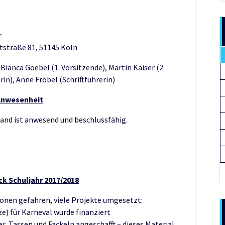
r
aße 81, 51145 Köln
Bianca Goebel (1. Vorsitzende), Martin Kaiser (2.
in), Anne Fröbel (Schriftführerin)
Anwesenheit
and ist anwesend und beschlussfähig.
ck Schuljahr 2017/2018
ionen gefahren, viele Projekte umgesetzt:
) für Karneval wurde finanziert
er, Tassen und Fackeln angeschafft – dieses Material