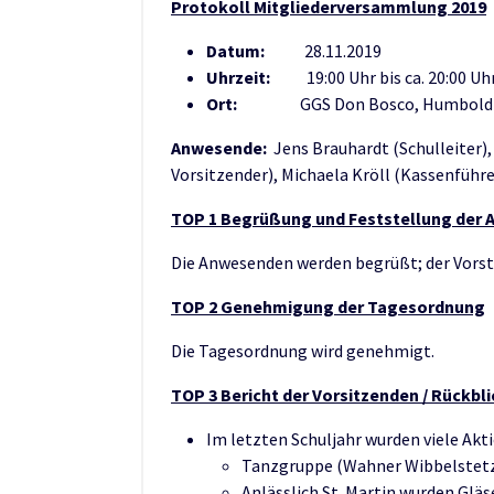
Protokoll Mitgliederversammlung 2019
Datum:
28.11.2019
Uhrzeit:
19:00 Uhr bis ca. 20:00 Uh
Ort:
GGS Don Bosco, Humboldtstr
Anwesende:
Jens Brauhardt (Schulleiter), 
Vorsitzender), Michaela Kröll (Kassenführer
TOP 1 Begrüßung und Feststellung der 
Die Anwesenden werden begrüßt; der Vorst
TOP 2 Genehmigung der Tagesordnung
Die Tagesordnung wird genehmigt.
TOP 3 Bericht der Vorsitzenden / Rückbli
Im letzten Schuljahr wurden viele Akt
Tanzgruppe (Wahner Wibbelstetze
Anlässlich St. Martin wurden Gläs