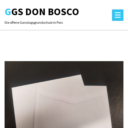
Skip
GGS DON BOSCO
to
content
Die offene Ganztagsgrundschule in Porz