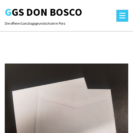
Skip
GGS DON BOSCO
to
content
Die offene Ganztagsgrundschule in Porz