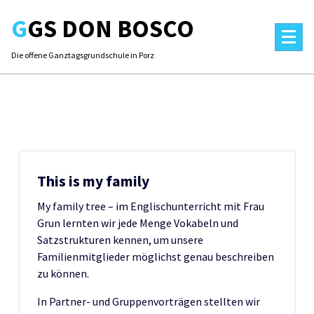
Skip
GGS DON BOSCO
to
content
Die offene Ganztagsgrundschule in Porz
This is my family
My family tree – im Englischunterricht mit Frau
Grun lernten wir jede Menge Vokabeln und
Satzstrukturen kennen, um unsere
Familienmitglieder möglichst genau beschreiben
zu können.
In Partner- und Gruppenvorträgen stellten wir