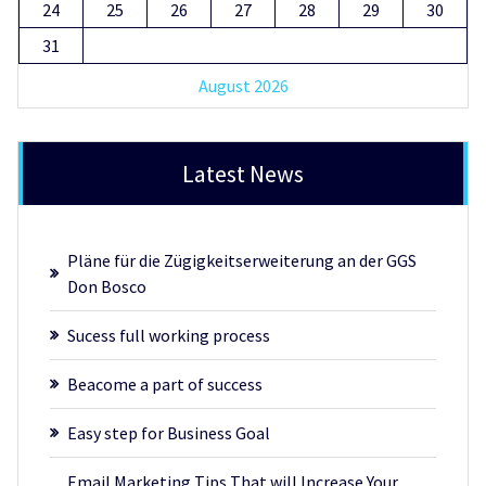
24
25
26
27
28
29
30
31
August 2026
Latest News
Pläne für die Zügigkeitserweiterung an der GGS
Don Bosco
Sucess full working process
Beacome a part of success
Easy step for Business Goal
Email Marketing Tips That will Increase Your