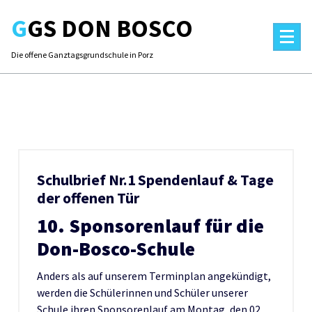
Skip
GGS DON BOSCO
to
content
Die offene Ganztagsgrundschule in Porz
Schulbrief Nr.1 Spendenlauf & Tage
der offenen Tür
10. Sponsorenlauf für die
Don-Bosco-Schule
Anders als auf unserem Terminplan angekündigt,
werden die Schülerinnen und Schüler unserer
Schule ihren Sponsorenlauf am Montag, den 02.