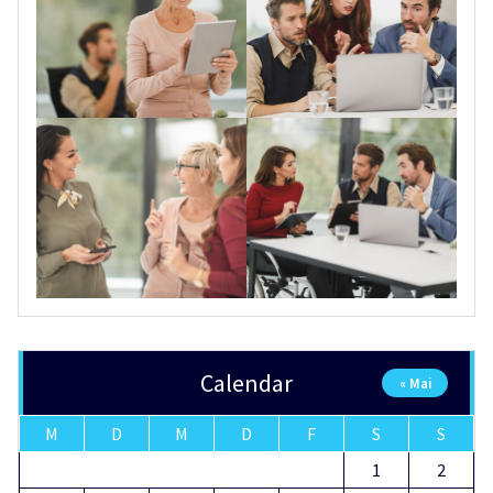
Calendar
« Mai
M
D
M
D
F
S
S
1
2