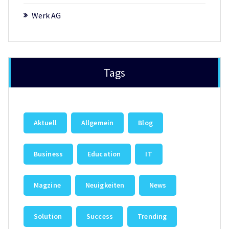
Werk AG
Tags
Aktuell
Allgemein
Blog
Business
Education
IT
Magzine
Neuigkeiten
News
Solution
Success
Trending