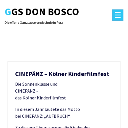
Skip
GGS DON BOSCO
to
content
Die offene Ganztagsgrundschule in Porz
CINEPÄNZ – Kölner Kinderfilmfest
Die Sonnenklasse und
CINEPÄNZ –
das Kölner Kinderfilmfest
In diesem Jahr lautete das Motto
bei CINEPÄNZ: „AUFBRUCH“.
Zu diesem Thema waren die Kinder der