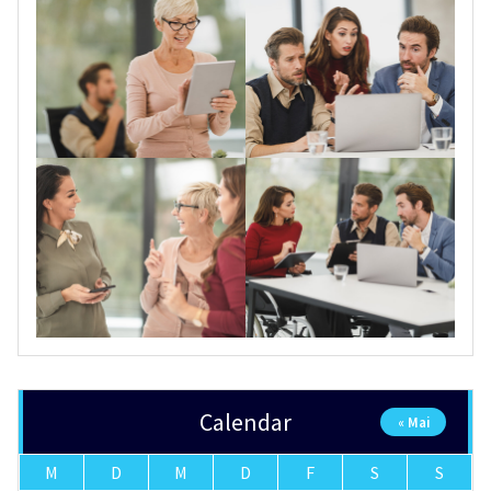
Calendar
« Mai
M
D
M
D
F
S
S