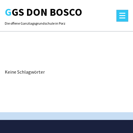
Skip
GGS DON BOSCO
to
content
Die offene Ganztagsgrundschule in Porz
Keine Schlagwörter