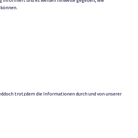
ng informiert und es werden hinweise gegeben, wie
 können.
n jeddoch trotzdem die Informationen durch und von unserer